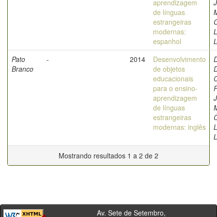
aprendizagem
J
de línguas
M
estrangeiras
C
modernas:
L
espanhol
L
Pato
-
2014
Desenvolvimento
D
Branco
de objetos
D
educacionais
C
para o ensino-
P
aprendizagem
J
de línguas
M
estrangeiras
C
modernas: inglês
L
L
Mostrando resultados 1 a 2 de 2
Av. Sete de Setembro,