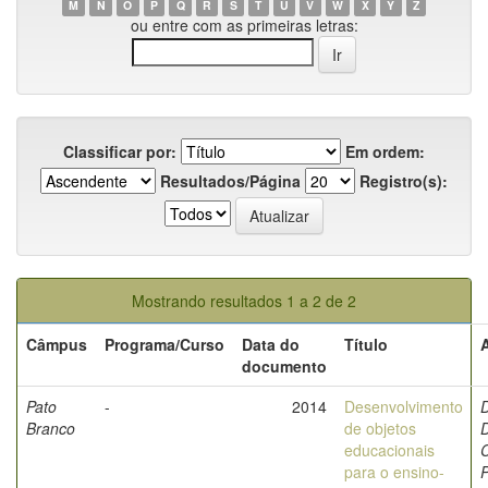
M
N
O
P
Q
R
S
T
U
V
W
X
Y
Z
ou entre com as primeiras letras:
Classificar por:
Em ordem:
Resultados/Página
Registro(s):
Mostrando resultados 1 a 2 de 2
Câmpus
Programa/Curso
Data do
Título
documento
Pato
-
2014
Desenvolvimento
D
Branco
de objetos
D
educacionais
C
para o ensino-
P