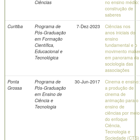
Ciências
no ensino médio:
construção de
saberes
Curitiba
Programa de
7-Dez-2023
Ciências nos
Pós-Graduação
anos iniciais do
em Formação
ensino
Científica,
fundamental e o
Educacional e
movimento make
Tecnológica
em panorama da
sociologia das
associações
Ponta
Programa de
30-Jun-2017
Cinema e ensino:
Grossa
Pós-Graduação
a produção de
em Ensino de
cinema de
Ciência e
animação para o
Tecnologia
ensino de
ciências por meio
do enfoque
Ciência,
Tecnologia e
Sociedade (CTS)