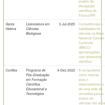
projeto de
divulgação
científica da
Fiocruz/PR
Santa
Licenciatura em
2-Jul-2025
Competências e
Helena
Ciências
habilidades de
Biológicas
ciências na Base
Nacional Comum
Curricular
(BNCC):
aproximações
com letramento
científico
Curitiba
Programa de
9-Dez-2022
A composteira
Pós-Graduação
como recurso
em Formação
para o
Científica,
desenvolvimento
Educacional e
de uma rede de
Tecnológica
conceitos para o
ensino de
ciências nos ano