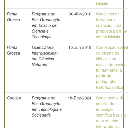
iniciais
Ponta
Programa de
30-Abr-2010
Conceitos de
Grossa
Pós-Graduação
física para
em Ensino de
crianças: uma
Ciência e
proposta para as
Tecnologia
séries iniciais
Ponta
Licenciatura
15-Jun-2018
Concepção social
Grossa
Interdisciplinar
do ensino de
em Ciências
ciências na
Naturais
escola de ensino
fundamental a
partir da
pedagogia
histórico crítica
Curitiba
Programa de
18-Dez-2024
Concepções de
Pós-Graduação
criticidade e
em Tecnologia e
educação
Sociedade
científica básica:
uma síntese
interpretativa