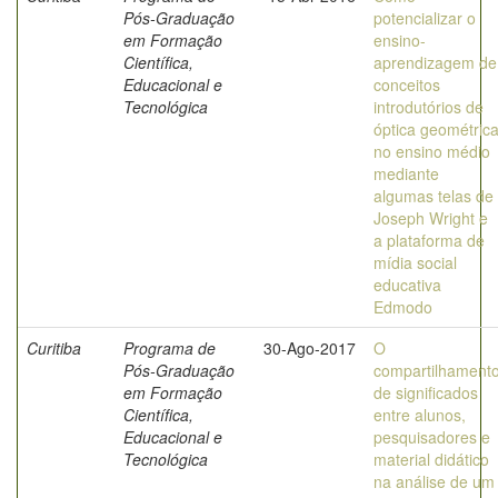
Pós-Graduação
potencializar o
em Formação
ensino-
Científica,
aprendizagem de
Educacional e
conceitos
Tecnológica
introdutórios de
óptica geométric
no ensino médio
mediante
algumas telas de
Joseph Wright e
a plataforma de
mídia social
educativa
Edmodo
Curitiba
Programa de
30-Ago-2017
O
Pós-Graduação
compartilhament
em Formação
de significados
Científica,
entre alunos,
Educacional e
pesquisadores e
Tecnológica
material didático
na análise de um