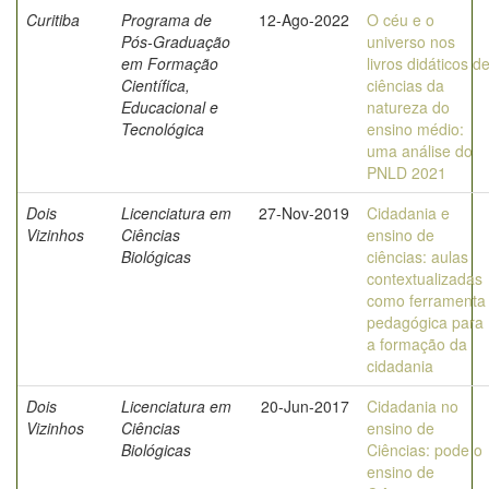
Curitiba
Programa de
12-Ago-2022
O céu e o
Pós-Graduação
universo nos
em Formação
livros didáticos d
Científica,
ciências da
Educacional e
natureza do
Tecnológica
ensino médio:
uma análise do
PNLD 2021
Dois
Licenciatura em
27-Nov-2019
Cidadania e
Vizinhos
Ciências
ensino de
Biológicas
ciências: aulas
contextualizadas
como ferramenta
pedagógica para
a formação da
cidadania
Dois
Licenciatura em
20-Jun-2017
Cidadania no
Vizinhos
Ciências
ensino de
Biológicas
Ciências: pode o
ensino de