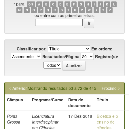
Ir para:
0-9
A
B
C
D
E
F
G
H
I
J
K
L
M
N
O
P
Q
R
S
T
U
V
W
X
Y
Z
ou entre com as primeiras letras:
Classificar por:
Em ordem:
Resultados/Página
Registro(s):
< Anterior
Mostrando resultados 53 a 72 de 445
Próximo >
Câmpus
Programa/Curso
Data do
Título
documento
Ponta
Licenciatura
17-Dez-2018
Bioética e o
Grossa
Interdisciplinar
ensino de
em Ciências
ciências: