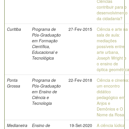
Ciências
contribuir para o
desenvolvimento
da cidadania?
Curitiba
Programa de
27-Fev-2015
Ciência e arte na
Pós-Graduação
sala de aula:
em Formação
mediações
Científica,
possíveis entre
Educacional e
arte urbana,
Tecnológica
Joseph Wright e
o ensino de
óptica geométric
Ponta
Programa de
22-Fev-2018
Ciência e cinema
Grossa
Pós-Graduação
um encontro
em Ensino de
didático
Ciência e
pedagógico em
Tecnologia
Anjos e
Demônios e O
Nome da Rosa
Medianeira
Ensino de
19-Set-2020
A ciência lúdica