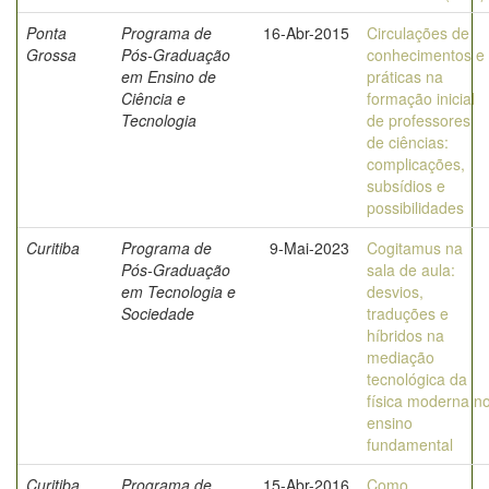
Ponta
Programa de
16-Abr-2015
Circulações de
Grossa
Pós-Graduação
conhecimentos e
em Ensino de
práticas na
Ciência e
formação inicial
Tecnologia
de professores
de ciências:
complicações,
subsídios e
possibilidades
Curitiba
Programa de
9-Mai-2023
Cogitamus na
Pós-Graduação
sala de aula:
em Tecnologia e
desvios,
Sociedade
traduções e
híbridos na
mediação
tecnológica da
física moderna n
ensino
fundamental
Curitiba
Programa de
15-Abr-2016
Como