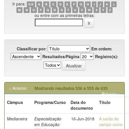
Ir para:
0-9
A
B
C
D
E
F
G
H
I
J
K
L
M
N
O
P
Q
R
S
T
U
V
W
X
Y
Z
ou entre com as primeiras letras:
Classificar por:
Em ordem:
Resultados/Página
Registro(s):
< Anterior
Mostrando resultados 536 a 555 de 635
Próximo >
Câmpus
Programa/Curso
Data do
Título
documento
Medianeira
Especialização
16-Jun-2018
A saída de
em Educação:
campo como