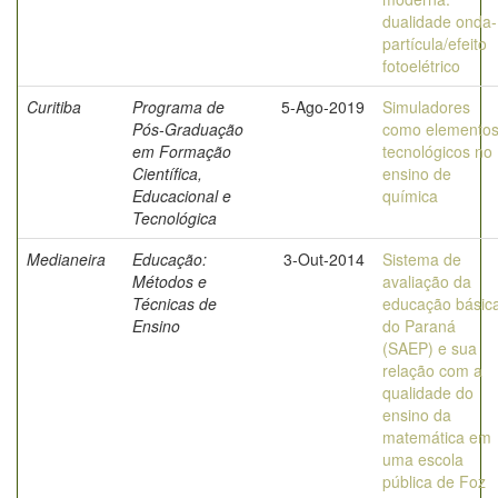
dualidade onda-
partícula/efeito
fotoelétrico
Curitiba
Programa de
5-Ago-2019
Simuladores
Pós-Graduação
como elemento
em Formação
tecnológicos no
Científica,
ensino de
Educacional e
química
Tecnológica
Medianeira
Educação:
3-Out-2014
Sistema de
Métodos e
avaliação da
Técnicas de
educação básic
Ensino
do Paraná
(SAEP) e sua
relação com a
qualidade do
ensino da
matemática em
uma escola
pública de Foz