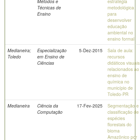
Métodos e
estratégia
Técnicas de
metodológica
Ensino
para
desenvolver
educação
ambiental no
ensino formal
Medianeira;
Especialização
5-Dez-2015
Sala de aula:
Toledo
em Ensino de
recursos
Ciências
didáticos visuais
relacionados ao
ensino de
química no
município de
Toledo-PR
Medianeira
Ciência da
17-Fev-2025
Segmentação e
Computação
classificação de
espécies
florestais do
bioma
Amazônico por