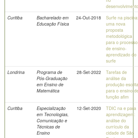
no
desenvolviment
Curitiba
Bacharelado em
24-Out-2018
Surfe na piscina
Educação Física
uma nova
proposta
metodológica
para o processo
de ensino-
aprendizado do
surfe
Londrina
Programa de
28-Set-2022
Tarefas de
Pós-Graduação
análise da
em Ensino de
produção escrit
Matemática
para o ensino d
função afim
Curitiba
Especialização
12-Set-2020
TDIC na e para
em Tecnologias,
aprendizagem:
Comunicação e
análise do
Técnicas de
currículo da
Ensino
cidade de São