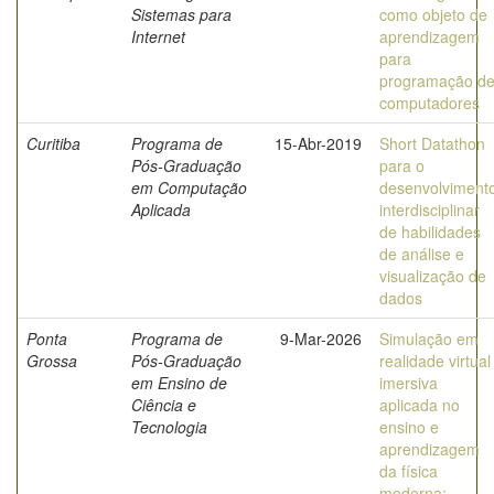
Sistemas para
como objeto de
Internet
aprendizagem
para
programação d
computadores
Curitiba
Programa de
15-Abr-2019
Short Datathon
Pós-Graduação
para o
em Computação
desenvolviment
Aplicada
interdisciplinar
de habilidades
de análise e
visualização de
dados
Ponta
Programa de
9-Mar-2026
Simulação em
Grossa
Pós-Graduação
realidade virtual
em Ensino de
imersiva
Ciência e
aplicada no
Tecnologia
ensino e
aprendizagem
da física
moderna: