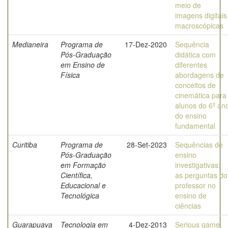
meio de
imagens digitais
macroscópicas
Medianeira
Programa de
17-Dez-2020
Sequência
Pós-Graduação
didática com
em Ensino de
diferentes
Física
abordagens de
conceitos de
cinemática para
alunos do 6º an
do ensino
fundamental
Curitiba
Programa de
28-Set-2023
Sequências de
Pós-Graduação
ensino
em Formação
investigativas:
Científica,
as perguntas do
Educacional e
professor no
Tecnológica
ensino de
ciências
Guarapuava
Tecnologia em
4-Dez-2013
Serious game