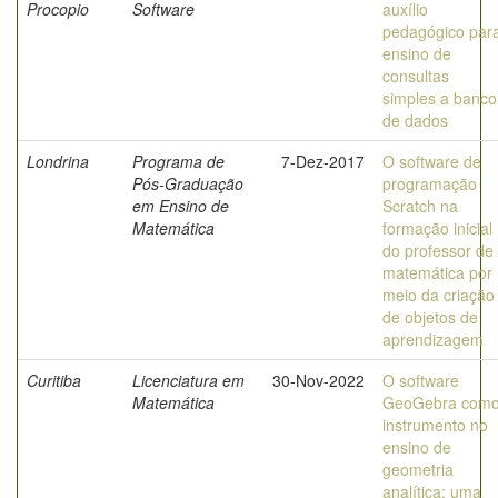
Procopio
Software
auxílio
pedagógico par
ensino de
consultas
simples a banco
de dados
Londrina
Programa de
7-Dez-2017
O software de
Pós-Graduação
programação
em Ensino de
Scratch na
Matemática
formação inicial
do professor de
matemática por
meio da criação
de objetos de
aprendizagem
Curitiba
Licenciatura em
30-Nov-2022
O software
Matemática
GeoGebra com
instrumento no
ensino de
geometria
analítica: uma