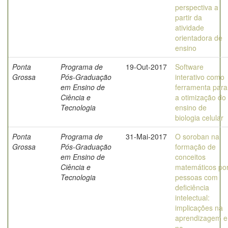
perspectiva a
partir da
atividade
orientadora de
ensino
Ponta
Programa de
19-Out-2017
Software
Grossa
Pós-Graduação
interativo como
em Ensino de
ferramenta para
Ciência e
a otimização do
Tecnologia
ensino de
biologia celular
Ponta
Programa de
31-Mai-2017
O soroban na
Grossa
Pós-Graduação
formação de
em Ensino de
conceitos
Ciência e
matemáticos po
Tecnologia
pessoas com
deficiência
intelectual:
implicações na
aprendizagem e