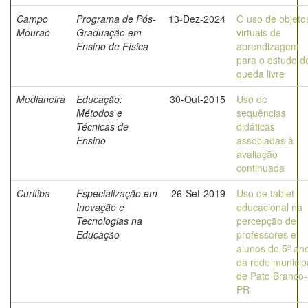
Campo
Programa de Pós-
13-Dez-2024
O uso de objeto
Mourao
Graduação em
virtuais de
Ensino de Física
aprendizagem
para o estudo d
queda livre
Medianeira
Educação:
30-Out-2015
Uso de
Métodos e
sequências
Técnicas de
didáticas
Ensino
associadas à
avaliação
continuada
Curitiba
Especialização em
26-Set-2019
Uso de tablet
Inovação e
educacional na
Tecnologias na
percepção de
Educação
professores e
alunos do 5º an
da rede municip
de Pato Branco-
PR