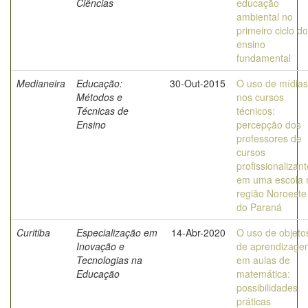
Ciências
educação
ambiental no
primeiro ciclo do
ensino
fundamental
Medianeira
Educação:
30-Out-2015
O uso de mídias
Métodos e
nos cursos
Técnicas de
técnicos:
Ensino
percepção dos
professores de
cursos
profissionalizan
em uma escola 
região Noroeste
do Paraná
Curitiba
Especialização em
14-Abr-2020
O uso de objeto
Inovação e
de aprendizage
Tecnologias na
em aulas de
Educação
matemática:
possibilidades
práticas