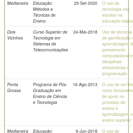
Medianeira
Educação:
25-Set-2020
O uso de
Métodos e
tecnologia nas
Técnicas de
escolas na
Ensino
educação básic
Dois
Curso Superior de
24-Mai-2018
Uso de técnicas
Vizinhos
Tecnologia em
de gamificação 
Sistemas de
aprendizagem d
Telecomunicações
pensamento
computacional 
disciplinas
introdutórias à
programação
Ponta
Programa de Pós-
16-Ago-2013
O uso de um bl
Grossa
Graduação em
como ferrament
Ensino de Ciência
de apoio no
e Tecnologia
processo de
ensino e
aprendizagem n
ensino superior
Medianeira
Educação:
9-Jun-2018
O uso do