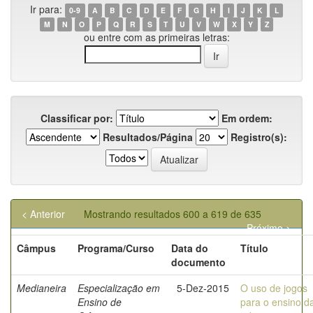
Ir para:
0-9
A
B
C
D
E
F
G
H
I
J
K
L
M
N
O
P
Q
R
S
T
U
V
W
X
Y
Z
ou entre com as primeiras letras:
Classificar por:
Em ordem:
Resultados/Página
Registro(s):
< Anterior
Mostrando resultados 600 a 619 de 635
Próximo >
Câmpus
Programa/Curso
Data do
Título
documento
Medianeira
Especialização em
5-Dez-2015
O uso de jogos
Ensino de
para o ensino d