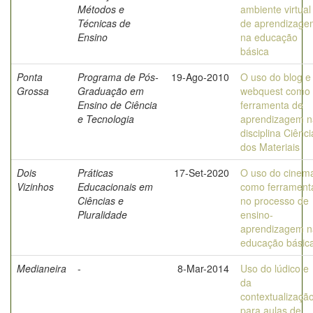
Métodos e
ambiente virtual
Técnicas de
de aprendizage
Ensino
na educação
básica
Ponta
Programa de Pós-
19-Ago-2010
O uso do blog e
Grossa
Graduação em
webquest como
Ensino de Ciência
ferramenta de
e Tecnologia
aprendizagem n
disciplina Ciênci
dos Materiais
Dois
Práticas
17-Set-2020
O uso do cinem
Vizinhos
Educacionais em
como ferrament
Ciências e
no processo de
Pluralidade
ensino-
aprendizagem n
educação básic
Medianeira
-
8-Mar-2014
Uso do lúdico e
da
contextualizaçã
para aulas de