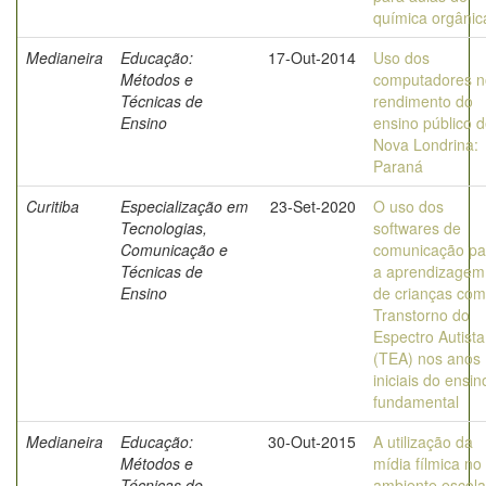
química orgânic
Medianeira
Educação:
17-Out-2014
Uso dos
Métodos e
computadores n
Técnicas de
rendimento do
Ensino
ensino público 
Nova Londrina:
Paraná
Curitiba
Especialização em
23-Set-2020
O uso dos
Tecnologias,
softwares de
Comunicação e
comunicação pa
Técnicas de
a aprendizagem
Ensino
de crianças com
Transtorno do
Espectro Autista
(TEA) nos anos
iniciais do ensin
fundamental
Medianeira
Educação:
30-Out-2015
A utilização da
Métodos e
mídia fílmica no
Técnicas de
ambiente escola