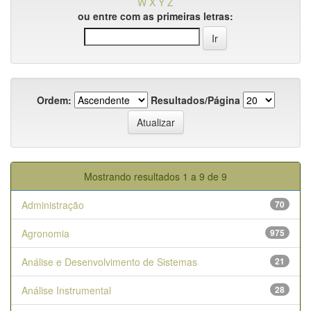
W
X
Y
Z
ou entre com as primeiras letras:
Ordem:
Resultados/Página
Mostrando resultados 1 a 9 de 9
Administração
70
Agronomia
975
Análise e Desenvolvimento de Sistemas
21
Análise Instrumental
28