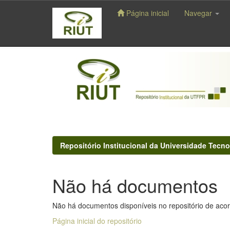
Página inicial
Navegar
Skip
navigation
Repositório Institucional da Universidade Tecno
Não há documentos
Não há documentos disponíveis no repositório de acor
Página inicial do repositório