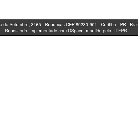
tembro, 3165 - Rebouças CEP 80230-901 - Curitiba 
Repositório, implementado com DSpace, mantido pela UTFPR