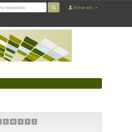
Entrar em:
V
W
X
Y
Z