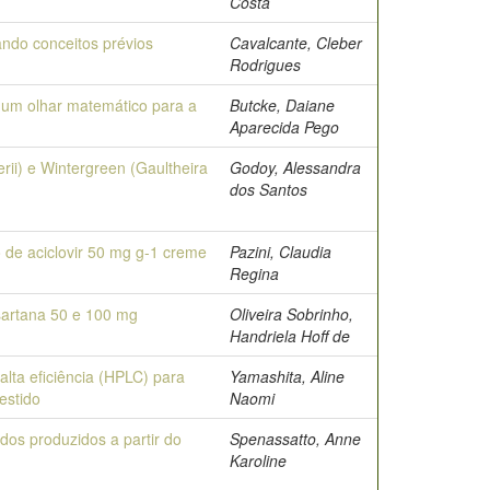
Costa
ndo conceitos prévios
Cavalcante, Cleber
Rodrigues
e um olhar matemático para a
Butcke, Daiane
Aparecida Pego
rii) e Wintergreen (Gaultheira
Godoy, Alessandra
dos Santos
 de aciclovir 50 mg g-1 creme
Pazini, Claudia
Regina
sartana 50 e 100 mg
Oliveira Sobrinho,
Handriela Hoff de
alta eficiência (HPLC) para
Yamashita, Aline
estido
Naomi
ados produzidos a partir do
Spenassatto, Anne
Karoline