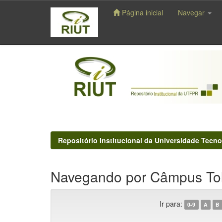
Página inicial
Navegar
Skip
navigation
Repositório Institucional da Universidade Tecno
Navegando por Câmpus To
Ir para:
0-9
A
B