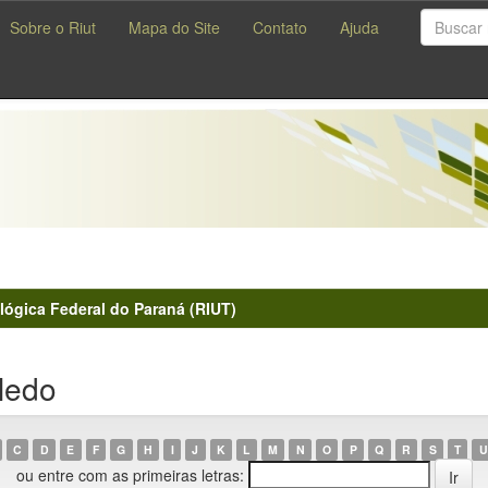
Sobre o Riut
Mapa do Site
Contato
Ajuda
lógica Federal do Paraná (RIUT)
ledo
C
D
E
F
G
H
I
J
K
L
M
N
O
P
Q
R
S
T
U
ou entre com as primeiras letras: