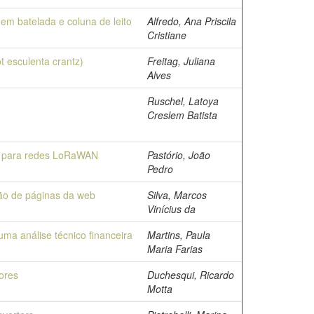
em batelada e coluna de leito
Alfredo, Ana Priscila
Cristiane
 esculenta crantz)
Freitag, Juliana
Alves
Ruschel, Latoya
Creslem Batista
ão para redes LoRaWAN
Pastório, João
Pedro
ão de páginas da web
Silva, Marcos
Vinícius da
uma análise técnico financeira
Martins, Paula
Maria Farias
ores
Duchesqui, Ricardo
Motta