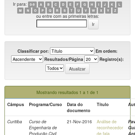
Ir para:
0-9
A
B
C
D
E
F
G
H
I
J
K
L
M
N
O
P
Q
R
S
T
U
V
W
X
Y
Z
ou entre com as primeiras letras:
Classificar por:
Em ordem:
Resultados/Página
Registro(s):
Mostrando resultados 1 a 1 de 1
Câmpus
Programa/Curso
Data do
Título
Aut
documento
Curitiba
Curso de
21-Nov-2016
Análise de
Pav
Engenharia de
reconhecedor
Gu
Produção Civil
de fala
An