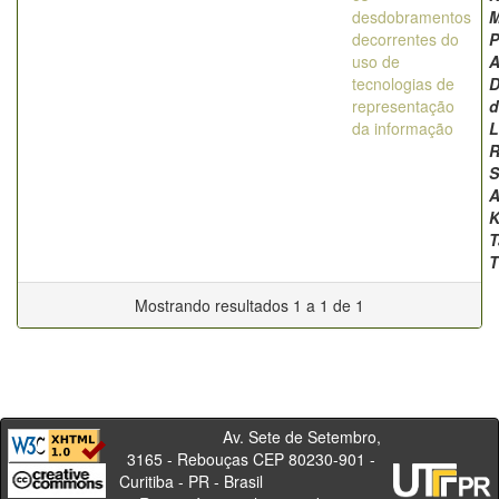
desdobramentos
M
decorrentes do
P
uso de
A
tecnologias de
D
representação
d
da informação
L
R
S
A
K
T
T
Mostrando resultados 1 a 1 de 1
Av. Sete de Setembro,
3165 - Rebouças CEP 80230-901 -
Curitiba - PR - Brasil