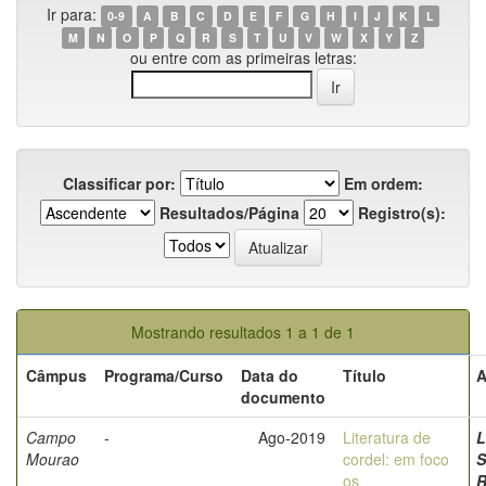
Ir para:
0-9
A
B
C
D
E
F
G
H
I
J
K
L
M
N
O
P
Q
R
S
T
U
V
W
X
Y
Z
ou entre com as primeiras letras:
Classificar por:
Em ordem:
Resultados/Página
Registro(s):
Mostrando resultados 1 a 1 de 1
Câmpus
Programa/Curso
Data do
Título
A
documento
Campo
-
Ago-2019
Literatura de
L
Mourao
cordel: em foco
S
os
R