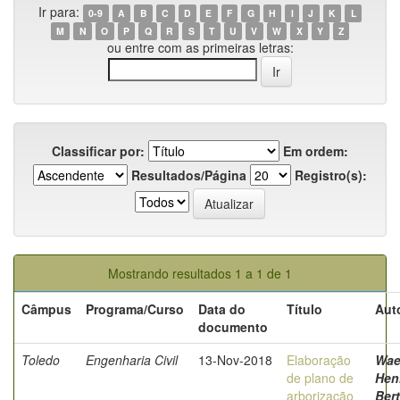
Ir para:
0-9
A
B
C
D
E
F
G
H
I
J
K
L
M
N
O
P
Q
R
S
T
U
V
W
X
Y
Z
ou entre com as primeiras letras:
Classificar por:
Em ordem:
Resultados/Página
Registro(s):
Mostrando resultados 1 a 1 de 1
Câmpus
Programa/Curso
Data do
Título
Aut
documento
Toledo
Engenharia Civil
13-Nov-2018
Elaboração
Wae
de plano de
Hen
arborização
Ber