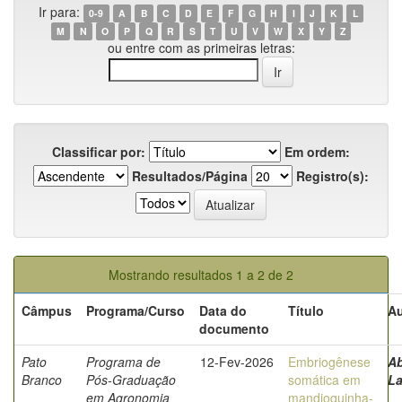
Ir para:
0-9
A
B
C
D
E
F
G
H
I
J
K
L
M
N
O
P
Q
R
S
T
U
V
W
X
Y
Z
ou entre com as primeiras letras:
Classificar por:
Em ordem:
Resultados/Página
Registro(s):
Mostrando resultados 1 a 2 de 2
Câmpus
Programa/Curso
Data do
Título
Au
documento
Pato
Programa de
12-Fev-2026
Embriogênese
Ab
Branco
Pós-Graduação
somática em
La
em Agronomia
mandioquinha-