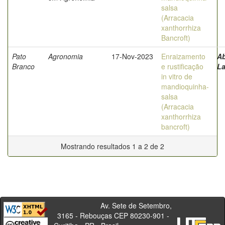
salsa
(Arracacia
xanthorrhiza
Bancroft)
Pato
Agronomia
17-Nov-2023
Enraizamento
Ab
Branco
e rustificação
La
in vitro de
mandioquinha-
salsa
(Arracacia
xanthorrhiza
bancroft)
Mostrando resultados 1 a 2 de 2
Av. Sete de Setembro,
3165 - Rebouças CEP 80230-901 -