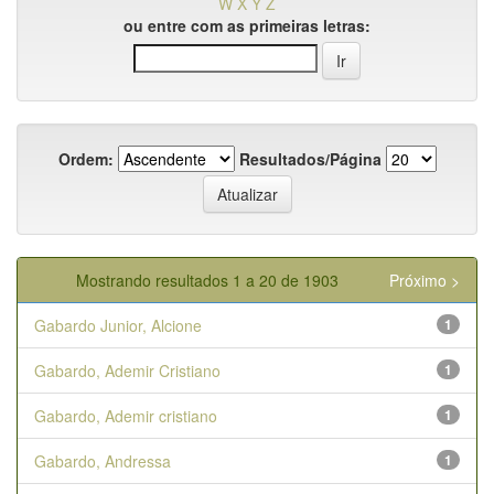
W
X
Y
Z
ou entre com as primeiras letras:
Ordem:
Resultados/Página
Mostrando resultados 1 a 20 de 1903
Próximo >
Gabardo Junior, Alcione
1
Gabardo, Ademir Cristiano
1
Gabardo, Ademir cristiano
1
Gabardo, Andressa
1