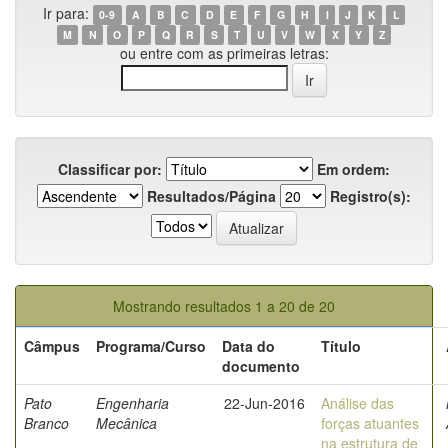
Ir para:
0-9
A
B
C
D
E
F
G
H
I
J
K
L
M
N
O
P
Q
R
S
T
U
V
W
X
Y
Z
ou entre com as primeiras letras:
Classificar por:
Em ordem:
Resultados/Página
Registro(s):
Mostrando resultados 1 a 20 de 20
Câmpus
Programa/Curso
Data do
Título
documento
Pato
Engenharia
22-Jun-2016
Análise das
Branco
Mecânica
forças atuantes
na estrutura de