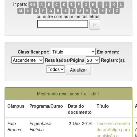
Ir para:
0-9
A
B
C
D
E
F
G
H
I
J
K
L
M
N
O
P
Q
R
S
T
U
V
W
X
Y
Z
ou entre com as primeiras letras:
Classificar por:
Em ordem:
Resultados/Página
Registro(s):
Mostrando resultados 1 a 1 de 1
Câmpus
Programa/Curso
Data do
Título
documento
Pato
Engenharia
2-Dez-2016
Desenvolvimento
T
Branco
Elétrica
de protótipo para
A
aquisição e