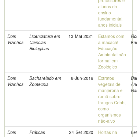
professores e
alunos do
ensino
fundamental,
anos iniciais
Dois
Licenciatura em
13-Mai-2021
Estamos com
Ro
Vizinhos
Ciências
a macaca!
Ka
Biológicas
Educação
Ambiental não
formal em
Zoológico
Dois
Bacharelado em
8-Jun-2016
Extratos
Ba
Vizinhos
Zootecnia
vegetais de
An
manjerona e
Ra
romã sobre
frangos Cobb,
como
organismos
não-alvo
Dois
Práticas
24-Set-2020
Hortas na
Lei