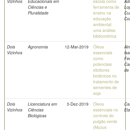
Vizinhos
Educacionais em
escola como
Ad
Ciências e
ferramenta de
Lo
Pluralidade
ensino na
Cu
educação
Co
ambiental:
uma análise
bibliométrica
Dois
Agronomia
12-Mar-2019
Óleos
Al
Vizinhos
essenciais
Is
como
Fe
potenciais
Cal
elicitores
de
botânicos no
tratamento de
sementes de
soja
Dois
Licenciatura em
3-Dez-2019
Óleos
Ca
Vizinhos
Ciências
essenciais no
El
Biológicas
controle do
pulgão verde
(Myzus