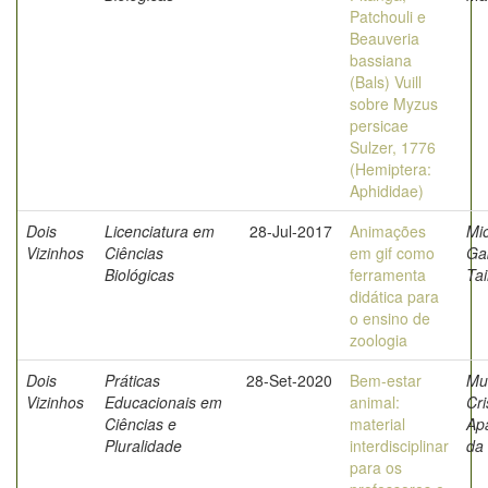
Patchouli e
Beauveria
bassiana
(Bals) Vuill
sobre Myzus
persicae
Sulzer, 1776
(Hemiptera:
Aphididae)
Dois
Licenciatura em
28-Jul-2017
Animações
Mio
Vizinhos
Ciências
em gif como
Gab
Biológicas
ferramenta
Ta
didática para
o ensino de
zoologia
Dois
Práticas
28-Set-2020
Bem-estar
Mul
Vizinhos
Educacionais em
animal:
Cri
Ciências e
material
Ap
Pluralidade
interdisciplinar
da 
para os