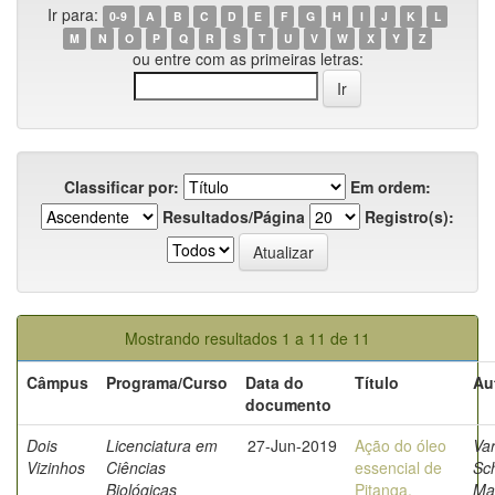
Ir para:
0-9
A
B
C
D
E
F
G
H
I
J
K
L
M
N
O
P
Q
R
S
T
U
V
W
X
Y
Z
ou entre com as primeiras letras:
Classificar por:
Em ordem:
Resultados/Página
Registro(s):
Mostrando resultados 1 a 11 de 11
Câmpus
Programa/Curso
Data do
Título
Au
documento
Dois
Licenciatura em
27-Jun-2019
Ação do óleo
Var
Vizinhos
Ciências
essencial de
Sch
Biológicas
Pitanga,
Ma