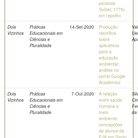
persicae
Sulzer, 1776)
em repolho
Dois
Práticas
14-Set-2020
Produção
Val
Vizinhos
Educacionais em
científica
Uel
Ciências e
sobre
Ap
Pluralidade
aplicativos
para a
educação
ambiental:
análise no
portal Google
Acadêmico
Dois
Práticas
7-Out-2020
A relação
Sil
Vizinhos
Educacionais em
entre saúde
Cin
Ciências e
humana e
Fer
Pluralidade
meio
da
ambiente:
concepções
de alunos da
EJA em Santo