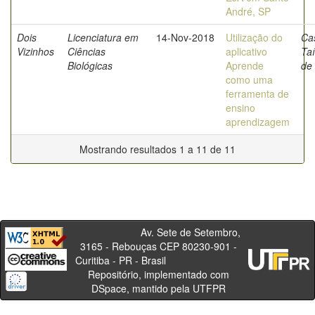
André, SP
Dois
Licenciatura em
14-Nov-2018
Utilização do
Cas
Vizinhos
Ciências
aplicativo
Taí
Biológicas
Aprende
de
como uma
ferramenta de
ensino
aprendizagem
Mostrando resultados 1 a 11 de 11
Av. Sete de Setembro,
3165 - Rebouças CEP 80230-901 -
Curitiba - PR - Brasil
Repositório, implementado com
DSpace, mantido pela UTFPR