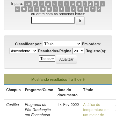
Ir para:
0-9
A
B
C
D
E
F
G
H
I
J
K
L
M
N
O
P
Q
R
S
T
U
V
W
X
Y
Z
ou entre com as primeiras letras:
Classificar por:
Em ordem:
Resultados/Página
Registro(s):
Mostrando resultados 1 a 9 de 9
Câmpus
Programa/Curso
Data do
Título
documento
Curitiba
Programa de
14-Fev-2022
Análise de
Pós-Graduação
temperatura em
em Engenharia
um motor de