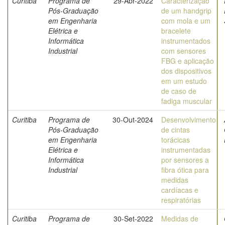
Curitiba
Programa de
29-Abr-2022
Caracterização
Pós-Graduação
de um handgrip
em Engenharia
com mola e um
Elétrica e
bracelete
Informática
instrumentados
Industrial
com sensores
FBG e aplicação
dos dispositivos
em um estudo
de caso de
fadiga muscular
Curitiba
Programa de
30-Out-2024
Desenvolvimento
Pós-Graduação
de cintas
em Engenharia
torácicas
Elétrica e
instrumentadas
Informática
por sensores a
Industrial
fibra ótica para
medidas
cardíacas e
respiratórias
Curitiba
Programa de
30-Set-2022
Medidas de