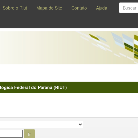
Sobre o Riut
Mapa do Site
Contato
Ajuda
lógica Federal do Paraná (RIUT)