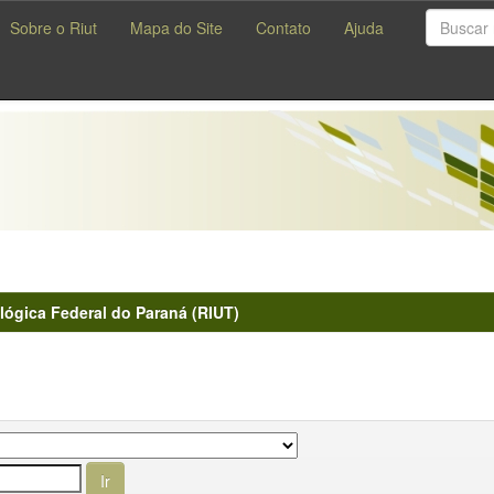
Sobre o Riut
Mapa do Site
Contato
Ajuda
lógica Federal do Paraná (RIUT)