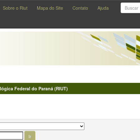
Sobre o Riut
Mapa do Site
Contato
Ajuda
lógica Federal do Paraná (RIUT)