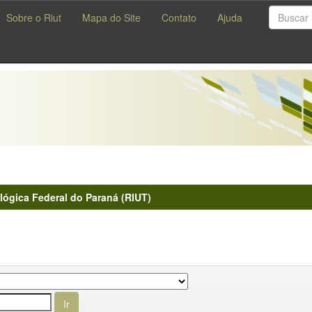
Sobre o Riut
Mapa do Site
Contato
Ajuda
lógica Federal do Paraná (RIUT)