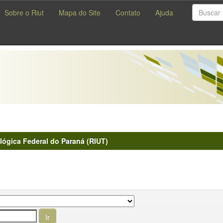
Sobre o Riut
Mapa do Site
Contato
Ajuda
lógica Federal do Paraná (RIUT)