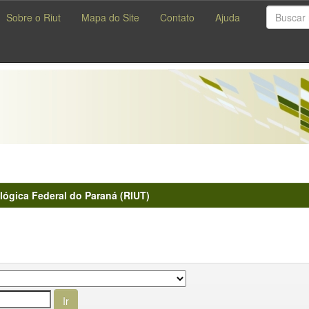
Sobre o Riut
Mapa do Site
Contato
Ajuda
lógica Federal do Paraná (RIUT)