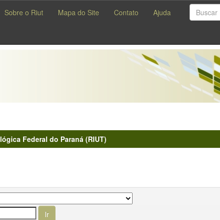
Sobre o Riut
Mapa do Site
Contato
Ajuda
lógica Federal do Paraná (RIUT)