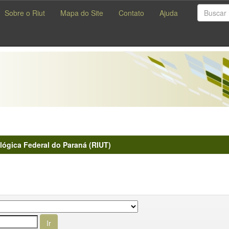
Sobre o Riut
Mapa do Site
Contato
Ajuda
lógica Federal do Paraná (RIUT)