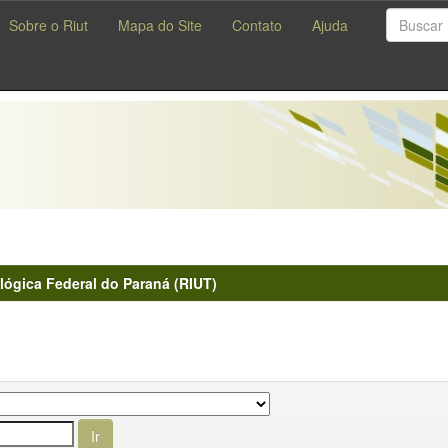
Sobre o Riut
Mapa do Site
Contato
Ajuda
lógica Federal do Paraná (RIUT)