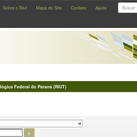
Sobre o Riut
Mapa do Site
Contato
Ajuda
lógica Federal do Paraná (RIUT)