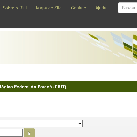
Sobre o Riut
Mapa do Site
Contato
Ajuda
lógica Federal do Paraná (RIUT)