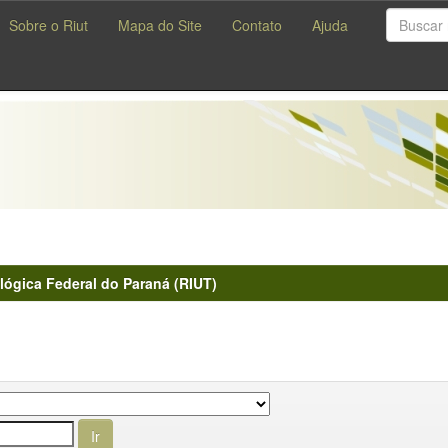
Sobre o Riut
Mapa do Site
Contato
Ajuda
lógica Federal do Paraná (RIUT)