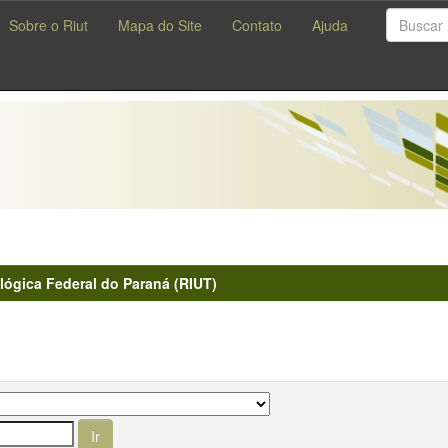
Sobre o Riut
Mapa do Site
Contato
Ajuda
lógica Federal do Paraná (RIUT)