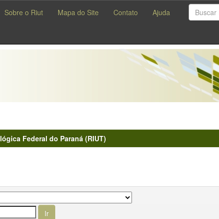
Sobre o Riut
Mapa do Site
Contato
Ajuda
lógica Federal do Paraná (RIUT)