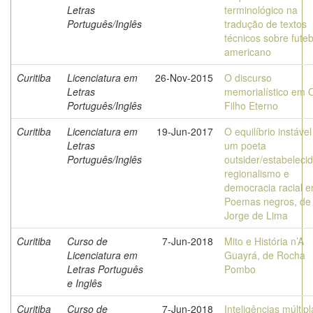
Letras
terminológico na
Português/Inglês
tradução de textos
técnicos sobre futeb
americano
Curitiba
Licenciatura em
26-Nov-2015
O discurso
Letras
memorialístico em 
Português/Inglês
Filho Eterno
Curitiba
Licenciatura em
19-Jun-2017
O equilíbrio instável
Letras
um poeta
Português/Inglês
outsider/estabelecid
regionalismo e
democracia racial 
Poemas negros, de
Jorge de Lima
Curitiba
Curso de
7-Jun-2018
Mito e História n’A
Licenciatura em
Guayrá, de Rocha
Letras Português
Pombo
e Inglês
Curitiba
Curso de
7-Jun-2018
Inteligências múltip