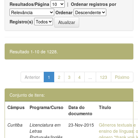
Resultados/Página
|
Ordenar registros por
Ordenar
Registro(s)
Resultado 1-10 de 1228.
Anterior
1
2
3
4
...
123
Póximo
Conjunto de itens:
Câmpus
Programa/Curso
Data do
Título
documento
Curitiba
Licenciatura em
23-Nov-2015
Gêneros textuais e
Letras
ensino de línguas: 
Português/Inglês
gênero "thank you le