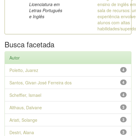
Licenciatura em
ensino de inglês e
Letras Português
sala de recursos: 
e Inglês
experiência envolv
alunos com altas
habilidades/superd
Busca facetada
Autor
Poletto, Juarez
4
Santos, Givan José Ferreira dos
4
Scheffler, Ismael
4
Althaus, Dalvane
3
Ariati, Solange
3
Destri, Alana
3