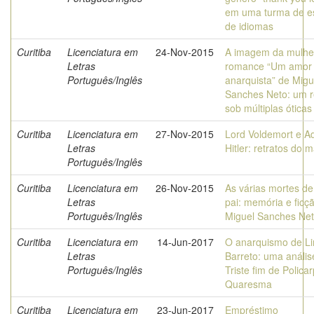
em uma turma de e
de idiomas
Curitiba
Licenciatura em
24-Nov-2015
A imagem da mulhe
Letras
romance “Um amor
Português/Inglês
anarquista” de Migu
Sanches Neto: um r
sob múltiplas óticas
Curitiba
Licenciatura em
27-Nov-2015
Lord Voldemort e Ad
Letras
Hitler: retratos do m
Português/Inglês
Curitiba
Licenciatura em
26-Nov-2015
As várias mortes d
Letras
pai: memória e ficç
Português/Inglês
Miguel Sanches Ne
Curitiba
Licenciatura em
14-Jun-2017
O anarquismo de L
Letras
Barreto: uma anális
Português/Inglês
Triste fim de Polica
Quaresma
Curitiba
Licenciatura em
23-Jun-2017
Empréstimo