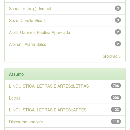
Scheffler (org.), Ismael
3
Sozo, Camila Vicari
3
Aiolfi, Gabriela Paulina Aparecida
2
Albinati, Alana Saiss
2
próximo >
Assunto
LINGUISTICA, LETRAS E ARTES::LETRAS
796
Letras
208
LINGUISTICA, LETRAS E ARTES::ARTES
123
Discourse analysis
110