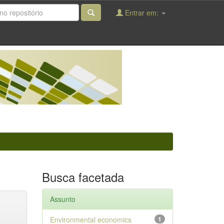
Entrar em:
Busca facetada
Assunto
Environmental economics
1