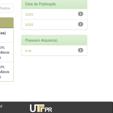
Data de Publicação
Póximo
2020
1
2025
1
(es)
Possuem Arquivo(s)
hi,
true
2
Alexis
s
hi,
Alexis
s
- PR - Brasil