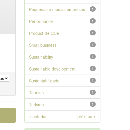
Pequenas e médias empresas
1
Performance
1
Product life cicle
1
Small business
1
Sustainability
1
Sustainable development
1
Sustentabilidade
1
Tourism
1
Turismo
1
< anterior
próximo >