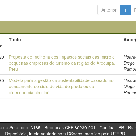
Anterior
1
Título
Autor
to
20
Proposta de melhoria dos impactos sociais das micro e
Huarac
pequenas empresas de turismo da região de Arequipa,
Diego 
Peru
Ramo
25
Modelo para a gestão da sustentabilidade baseado no
Huarac
pensamento do ciclo de vida de produtos da
Diego 
bioeconomia circular
Ramo
tembro, 3165 - Rebouças CEP 80230-901 - Curitiba 
Repositório, implementado com DSpace, mantido pela UTFPR