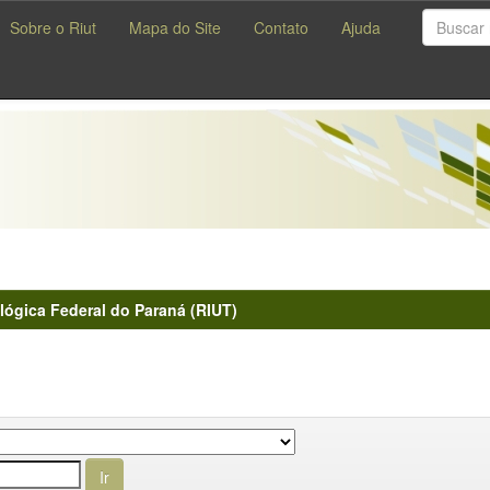
Sobre o Riut
Mapa do Site
Contato
Ajuda
lógica Federal do Paraná (RIUT)