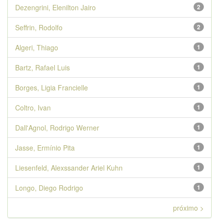
Dezengrini, Elenilton Jairo
2
Seffrin, Rodolfo
2
Algeri, Thiago
1
Bartz, Rafael Luis
1
Borges, Ligia Francielle
1
Coltro, Ivan
1
Dall'Agnol, Rodrigo Werner
1
Jasse, Ermínio Pita
1
Liesenfeld, Alexssander Ariel Kuhn
1
Longo, Diego Rodrigo
1
próximo >