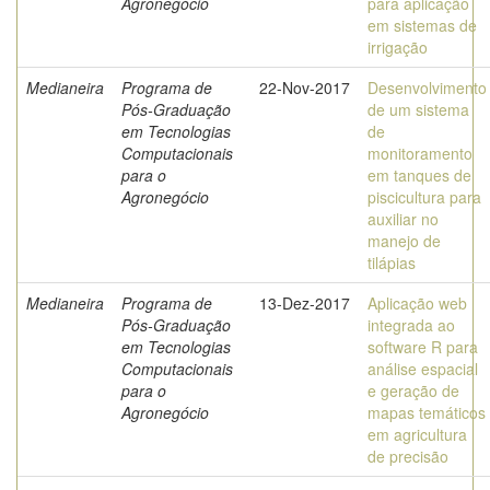
Agronegócio
para aplicação
em sistemas de
irrigação
Medianeira
Programa de
22-Nov-2017
Desenvolvimento
Pós-Graduação
de um sistema
em Tecnologias
de
Computacionais
monitoramento
para o
em tanques de
Agronegócio
piscicultura para
auxiliar no
manejo de
tilápias
Medianeira
Programa de
13-Dez-2017
Aplicação web
Pós-Graduação
integrada ao
em Tecnologias
software R para
Computacionais
análise espacial
para o
e geração de
Agronegócio
mapas temáticos
em agricultura
de precisão