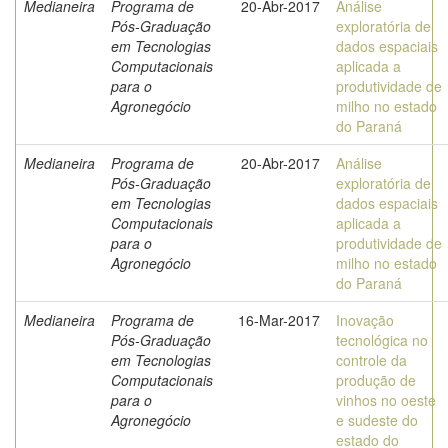
Medianeira
Programa de
20-Abr-2017
Análise
Pós-Graduação
exploratória de
em Tecnologias
dados espaciais
Computacionais
aplicada a
para o
produtividade de
Agronegócio
milho no estado
do Paraná
Medianeira
Programa de
20-Abr-2017
Análise
Pós-Graduação
exploratória de
em Tecnologias
dados espaciais
Computacionais
aplicada a
para o
produtividade de
Agronegócio
milho no estado
do Paraná
Medianeira
Programa de
16-Mar-2017
Inovação
Pós-Graduação
tecnológica no
em Tecnologias
controle da
Computacionais
produção de
para o
vinhos no oeste
Agronegócio
e sudeste do
estado do