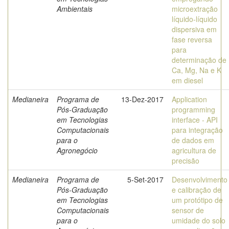
Ambientais
microextração
líquido-líquido
dispersiva em
fase reversa
para
determinação de
Ca, Mg, Na e K
em diesel
Medianeira
Programa de
13-Dez-2017
Application
Pós-Graduação
programming
em Tecnologias
interface - API
Computacionais
para integração
para o
de dados em
Agronegócio
agricultura de
precisão
Medianeira
Programa de
5-Set-2017
Desenvolvimento
Pós-Graduação
e calibração de
em Tecnologias
um protótipo de
Computacionais
sensor de
para o
umidade do solo