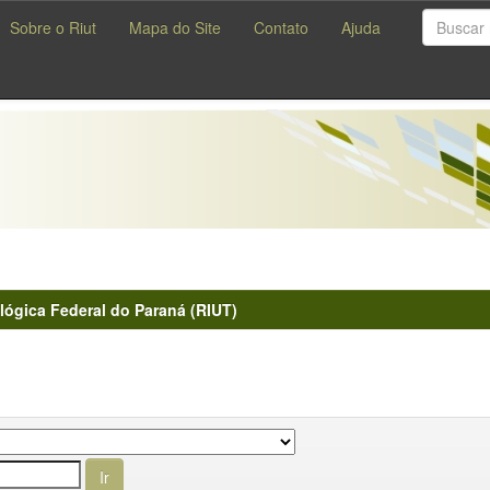
Sobre o Riut
Mapa do Site
Contato
Ajuda
lógica Federal do Paraná (RIUT)