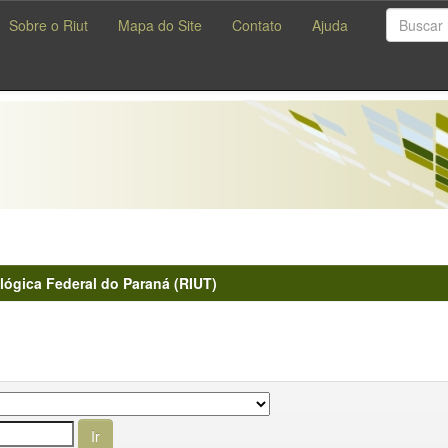
Sobre o Riut
Mapa do Site
Contato
Ajuda
lógica Federal do Paraná (RIUT)