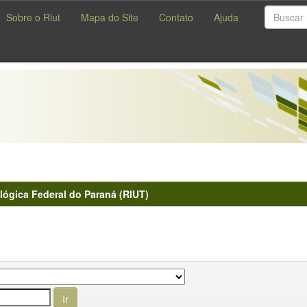
Sobre o Riut
Mapa do Site
Contato
Ajuda
lógica Federal do Paraná (RIUT)