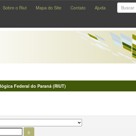
Sobre o Riut
Mapa do Site
Contato
Ajuda
lógica Federal do Paraná (RIUT)