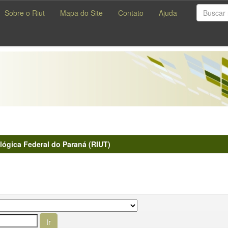
Sobre o Riut
Mapa do Site
Contato
Ajuda
lógica Federal do Paraná (RIUT)