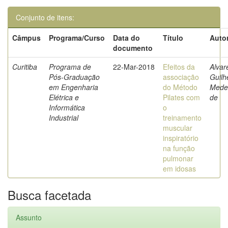
Conjunto de itens:
Câmpus
Programa/Curso
Data do
Título
Autor
documento
Curitiba
Programa de
22-Mar-2018
Efeitos da
Alvar
Pós-Graduação
associação
Guil
em Engenharia
do Método
Mede
Elétrica e
Pilates com
de
Informática
o
Industrial
treinamento
muscular
inspiratório
na função
pulmonar
em idosas
Busca facetada
Assunto