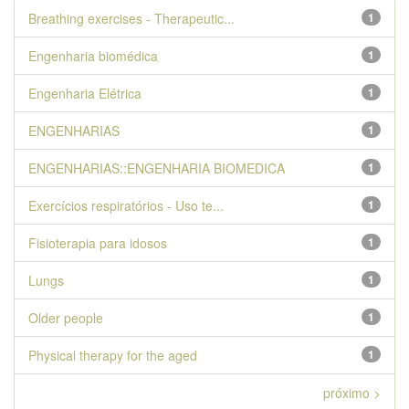
Breathing exercises - Therapeutic...
1
Engenharia biomédica
1
Engenharia Elétrica
1
ENGENHARIAS
1
ENGENHARIAS::ENGENHARIA BIOMEDICA
1
Exercícios respiratórios - Uso te...
1
Fisioterapia para idosos
1
Lungs
1
Older people
1
Physical therapy for the aged
1
próximo >