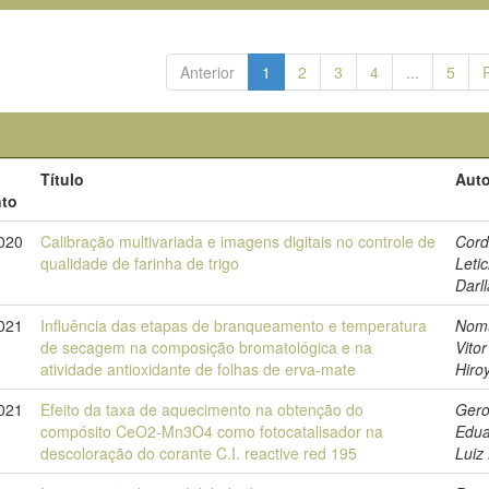
Anterior
1
2
3
4
...
5
Título
Auto
to
020
Calibração multivariada e imagens digitais no controle de
Cord
qualidade de farinha de trigo
Letic
Darl
021
Influência das etapas de branqueamento e temperatura
Nom
de secagem na composição bromatológica e na
Vitor
atividade antioxidante de folhas de erva-mate
Hiro
021
Efeito da taxa de aquecimento na obtenção do
Gero
compósito CeO2-Mn3O4 como fotocatalisador na
Edu
descoloração do corante C.I. reactive red 195
Luiz