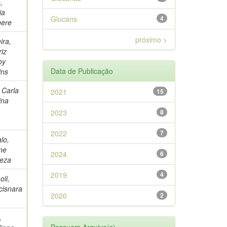
,
ia
Glucans
4
gere
próximo >
ira,
riz
oy
Data de Publicação
ins
, Carla
2021
15
ina
2023
8
2022
7
lo,
ne
2024
6
eza
2019
4
oli,
cisnara
2020
2
,