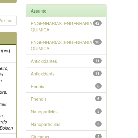
Assunto
Póximo
ENGENHARIAS::ENGENHARIA
42
QUIMICA
ENGENHARIAS::ENGENHARIA
16
QUIMICA::...
r(es)
Antioxidantes
11
eiro,
Antioxidants
11
ia
la
Fenóis
6
ura,
Phenols
6
yuki
Nanoparticles
5
n,
ardo
Nanopartículas
5
 Bolson
Glucanas
4