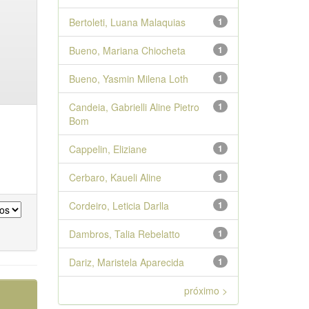
Bertoleti, Luana Malaquias
1
Bueno, Mariana Chiocheta
1
Bueno, Yasmin Milena Loth
1
Candeia, Gabrielli Aline Pietro
1
Bom
Cappelin, Eliziane
1
Cerbaro, Kaueli Aline
1
Cordeiro, Leticia Darlla
1
Dambros, Talia Rebelatto
1
Dariz, Maristela Aparecida
1
próximo >