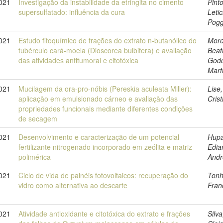
2021
Investigação da instabilidade da etringita no cimento
Pinto
supersulfatado: influência da cura
Letic
Pog
021
Estudo fitoquímico de frações do extrato n-butanólico do
More
tubérculo cará-moela (Dioscorea bulbifera) e avaliação
Beat
das atividades antitumoral e citotóxica
God
Mart
021
Mucilagem da ora-pro-nóbis (Pereskia aculeata Miller):
Lise
aplicação em emulsionado cárneo e avaliação das
Crist
propriedades funcionais mediante diferentes condições
de secagem
021
Desenvolvimento e caracterização de um potencial
Hupa
fertilizante nitrogenado incorporado em zeólita e matriz
Edia
polimérica
Andr
021
Ciclo de vida de painéis fotovoltaicos: recuperação do
Tonh
vidro como alternativa ao descarte
Fran
021
Atividade antioxidante e citotóxica do extrato e frações
Silva