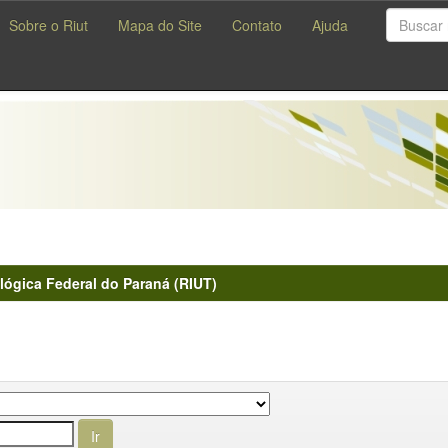
Sobre o Riut
Mapa do Site
Contato
Ajuda
lógica Federal do Paraná (RIUT)