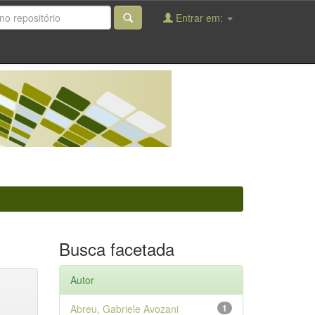
Entrar em:
Busca facetada
Autor
Abreu, Gabriele Avozani
1