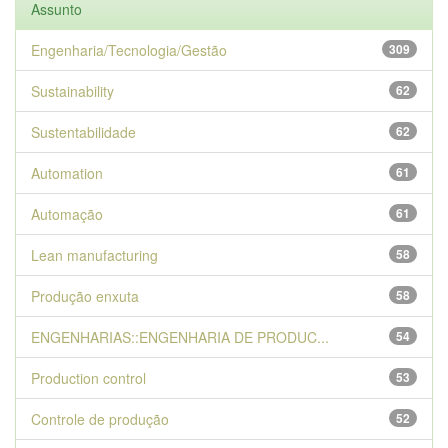
Assunto
Engenharia/Tecnologia/Gestão
309
Sustainability
62
Sustentabilidade
62
Automation
61
Automação
61
Lean manufacturing
58
Produção enxuta
58
ENGENHARIAS::ENGENHARIA DE PRODUC...
54
Production control
53
Controle de produção
52