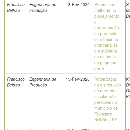
Francisco
Engenharia de
18-Fev-2020
Proposta de
S
Beltrao
Produção
melhoria no
M
planejamento
Be
e
programação
da produção
com base na
cronoanálise
em indústria
de alumínio
de pequeno
porte
Francisco
Engenharia de
15-Fev-2020
Roteirização
Kr
Beltrao
Produção
da distribuição
D
de merenda
Ga
escolar não
Kl
perecível do
município de
Francisco
Beltrão – PR