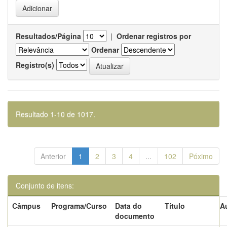
Resultados/Página
|
Ordenar registros por
Ordenar
Registro(s)
Resultado 1-10 de 1017.
Anterior
1
2
3
4
...
102
Póximo
Conjunto de itens:
Câmpus
Programa/Curso
Data do
Título
A
documento