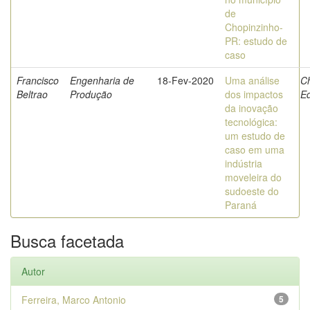
de
Chopinzinho-
PR: estudo de
caso
Francisco
Engenharia de
18-Fev-2020
Uma análise
C
Beltrao
Produção
dos impactos
E
da inovação
tecnológica:
um estudo de
caso em uma
indústria
moveleira do
sudoeste do
Paraná
Busca facetada
Autor
Ferreira, Marco Antonio
5