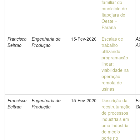
familiar do
município de
Itapejara do
Oeste –
Paraná
Francisco
Engenharia de
15-Fev-2020
Escalas de
Ab
Beltrao
Produção
trabalho
Al
utilizando
programação
linear:
viabilidade na
operação
remota de
usinas
Francisco
Engenharia de
15-Fev-2020
Descrição da
F
Beltrao
Produção
reestruturação
Gi
de processos
industriais em
uma indústria
de médio
porte no