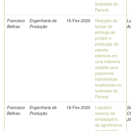
sudoeste do
Paraná
Francisco
Engenharia de
15-Fev-2020
Redução do
La
Beltrao
Produção
tempo de
A
entrega de
projeto e
produção de
painéis
elétricos em
uma indústria
voltada para
pequenas
hidrelétricas
localizadas no
sudoeste do
Paraná
Francisco
Engenharia de
18-Fev-2020
Logística
Sc
Beltrao
Produção
reversa de
C
embalagens
J
de agrotóxicos
no município