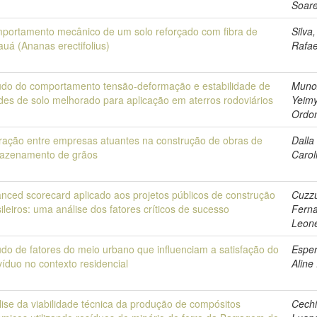
Soar
portamento mecânico de um solo reforçado com fibra de
Silva,
auá (Ananas erectifolius)
Rafae
udo do comportamento tensão-deformação e estabilidade de
Muno
udes de solo melhorado para aplicação em aterros rodoviários
Yeim
Ordo
eração entre empresas atuantes na construção de obras de
Dalla
azenamento de grãos
Carol
anced scorecard aplicado aos projetos públicos de construção
Cuzzu
ileiros: uma análise dos fatores críticos de sucesso
Fern
Leon
udo de fatores do meio urbano que influenciam a satisfação do
Esper
víduo no contexto residencial
Alin
lise da viabilidade técnica da produção de compósitos
Cechi