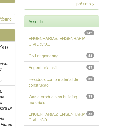
próximo >
Póximo
Assunto
142
ENGENHARIAS::ENGENHARIA
CIVIL::CO...
(es)
Civil engineering
53
vino,
Engenharia civil
49
de
s
Resíduos como material de
39
ta
construção
a,
sse
Waste products as building
38
ia
materials
ndra Di
ENGENHARIAS::ENGENHARIA
35
da,
CIVIL::CO...
 Flores