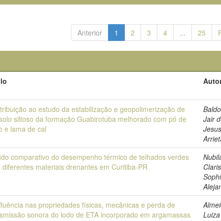
Anterior
1
2
3
4
...
25
ulo
Autor
tribuição ao estudo da estabilização e geopolimerização de
Baldo
solo siltoso da formação Guabirotuba melhorado com pó de
Jair 
o e lama de cal
Jesu
Arrie
udo comparativo do desempenho térmico de telhados verdes
Nubil
 diferentes materiais drenantes em Curitiba-PR
Clari
Soph
Aleja
nfluência nas propriedades físicas, mecânicas e perda de
Almei
nsmissão sonora do lodo de ETA incorporado em argamassas
Luiza