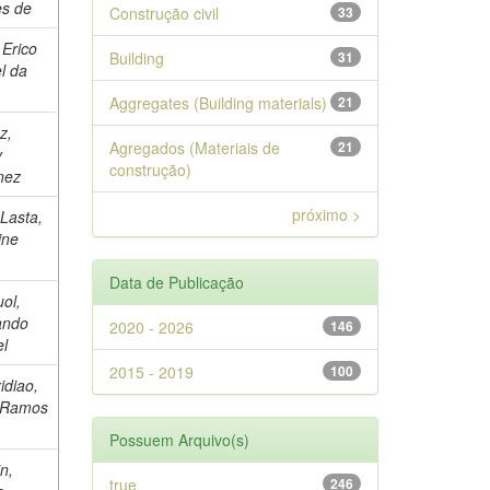
es de
Construção civil
33
 Erico
Building
31
l da
Aggregates (Building materials)
21
z,
Agregados (Materiais de
21
y
construção)
nez
próximo >
 Lasta,
ine
Data de Publicação
ol,
ando
2020 - 2026
146
el
2015 - 2019
100
idiao,
e Ramos
Possuem Arquivo(s)
n,
true
246