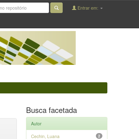
Entrar em:
Busca facetada
Autor
Cechin, Luana
2