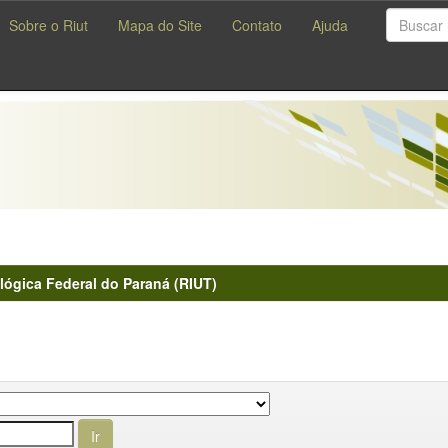
Sobre o Riut
Mapa do Site
Contato
Ajuda
lógica Federal do Paraná (RIUT)