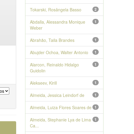
Tokarski, Rosângela Basso
2
Abdalla, Alessandra Monique
1
Weber
Abrahão, Taila Brandes
1
Abujder Ochoa, Walter Antonio
1
Alarcon, Reinaldo Hidalgo
1
Guidolin
Alekseev, Kirill
1
Almeida, Jessica Leindorf de
1
Almeida, Luiza Flores Soares de
1
Almeida, Stephanie Lya de Lima
1
Ca...