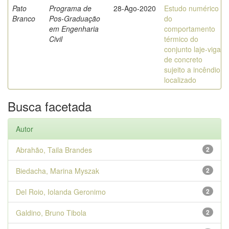
Pato
Programa de
28-Ago-2020
Estudo numérico
Branco
Pos-Graduação
do
em Engenharia
comportamento
Civil
térmico do
conjunto laje-viga
de concreto
sujeito a incêndio
localizado
Busca facetada
Autor
Abrahão, Taila Brandes
2
Biedacha, Marina Myszak
2
Del Roio, Iolanda Geronimo
2
Galdino, Bruno Tibola
2