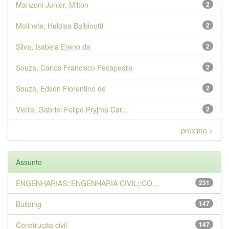
Manzoni Junior, Milton
2
Molinete, Heloisa Balbinotti
2
Silva, Isabela Ereno da
2
Souza, Carlos Francisco Pecapedra
2
Souza, Edson Florentino de
2
Vieira, Gabriel Felipe Pryjma Car...
2
próximo >
Assunto
ENGENHARIAS::ENGENHARIA CIVIL::CO...
231
Building
147
Construção civil
147