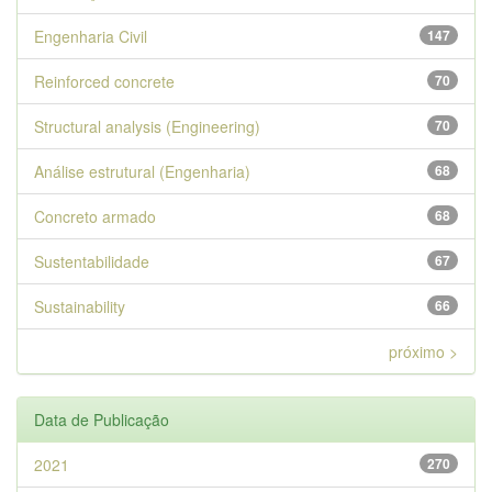
Engenharia Civil
147
Reinforced concrete
70
Structural analysis (Engineering)
70
Análise estrutural (Engenharia)
68
Concreto armado
68
Sustentabilidade
67
Sustainability
66
próximo >
Data de Publicação
2021
270