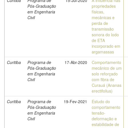
Curitiba
Programa de
15-Jul-2020
A influência nas
Pós-Graduação
propriedades
em Engenharia
físicas,
Civil
mecânicas e
perda de
transmissão
sonora do lodo
de ETA
incorporado em
argamassas
Curitiba
Programa de
17-Abr-2020
Comportamento
Pós-Graduação
mecânico de um
em Engenharia
solo reforçado
Civil
com fibra de
Curauá (Ananas
erectifolius)
Curitiba
Programa de
19-Fev-2021
Estudo do
Pós-Graduação
comportamento
em Engenharia
tensão-
Civil
deformação e
estabilidade de