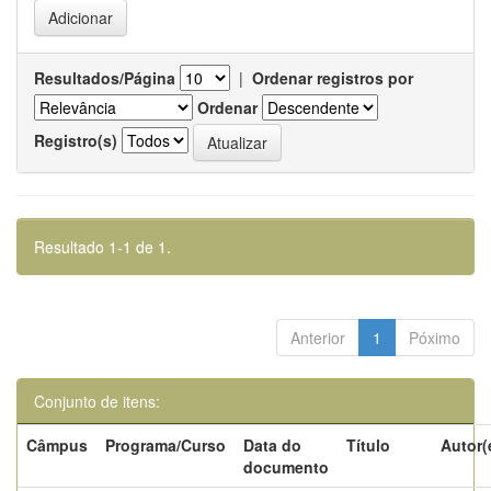
Resultados/Página
|
Ordenar registros por
Ordenar
Registro(s)
Resultado 1-1 de 1.
Anterior
1
Póximo
Conjunto de itens:
Câmpus
Programa/Curso
Data do
Título
Autor(
documento