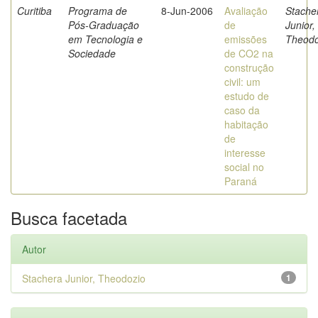
Curitiba
Programa de
8-Jun-2006
Avaliação
Stache
Pós-Graduação
de
Junior,
em Tecnologia e
emissões
Theodo
Sociedade
de CO2 na
construção
civil: um
estudo de
caso da
habitação
de
interesse
social no
Paraná
Busca facetada
Autor
Stachera Junior, Theodozio
1