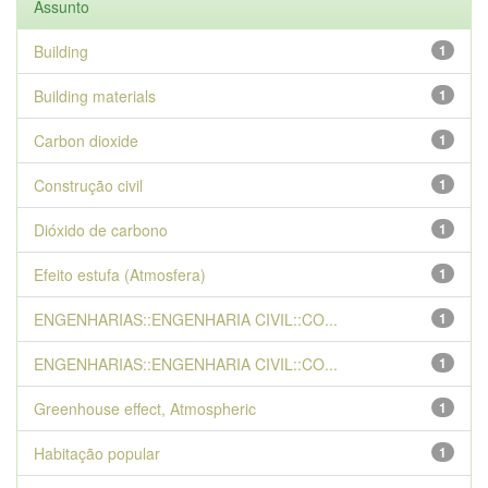
Assunto
Building
1
Building materials
1
Carbon dioxide
1
Construção civil
1
Dióxido de carbono
1
Efeito estufa (Atmosfera)
1
ENGENHARIAS::ENGENHARIA CIVIL::CO...
1
ENGENHARIAS::ENGENHARIA CIVIL::CO...
1
Greenhouse effect, Atmospheric
1
Habitação popular
1