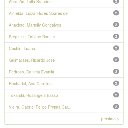
Abrahão, Taila Brandes
2
Almeida, Luiza Flores Soares de
2
Anacleto, Marielly Gonçalves
2
Breginski, Tatiane Bonfim
2
Cechin, Luana
2
Guimarães, Ricardo José
2
Pedroso, Daniela Evaniki
2
Rachadel, Ana Carolina
2
Tokarski, Rosângela Basso
2
Vieira, Gabriel Felipe Pryjma Car...
2
próximo >