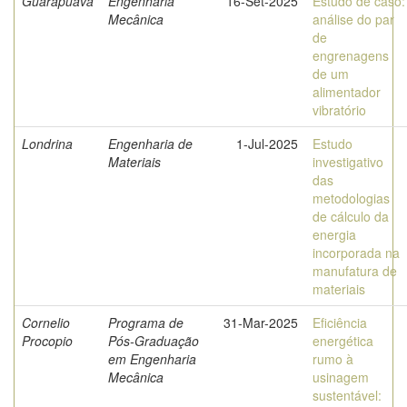
Guarapuava
Engenharia
16-Set-2025
Estudo de caso:
Mecânica
análise do par
de
engrenagens
de um
alimentador
vibratório
Londrina
Engenharia de
1-Jul-2025
Estudo
Materiais
investigativo
das
metodologias
de cálculo da
energia
incorporada na
manufatura de
materiais
Cornelio
Programa de
31-Mar-2025
Eficiência
Procopio
Pós-Graduação
energética
em Engenharia
rumo à
Mecânica
usinagem
sustentável: