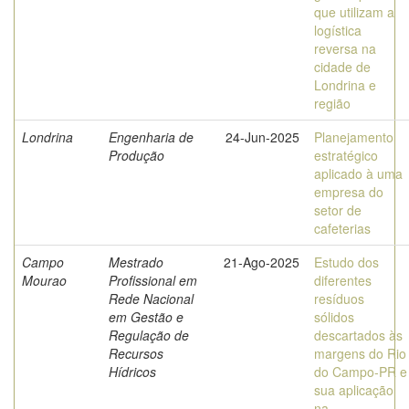
que utilizam a
logística
reversa na
cidade de
Londrina e
região
Londrina
Engenharia de
24-Jun-2025
Planejamento
Produção
estratégico
aplicado à uma
empresa do
setor de
cafeterias
Campo
Mestrado
21-Ago-2025
Estudo dos
Mourao
Profissional em
diferentes
Rede Nacional
resíduos
em Gestão e
sólidos
Regulação de
descartados às
Recursos
margens do Rio
Hídricos
do Campo-PR e
sua aplicação
na