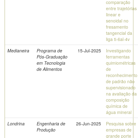
comparação
entre trajetórias
linear e
senoidal no
fresamento
tangencial da
liga ti-6al-4v
Medianeira
Programa de
15-Jul-2025
Investigando
Pós-Graduação
ferramentas
em Tecnologia
quimiométricas
de Alimentos
de
reconhecimento
de padrão não
supervisionado
na avaliação da
composição
química de
água mineral
Londrina
Engenharia de
26-Jun-2025
Pesquisa sobre
Produção
empresas de
grande porte