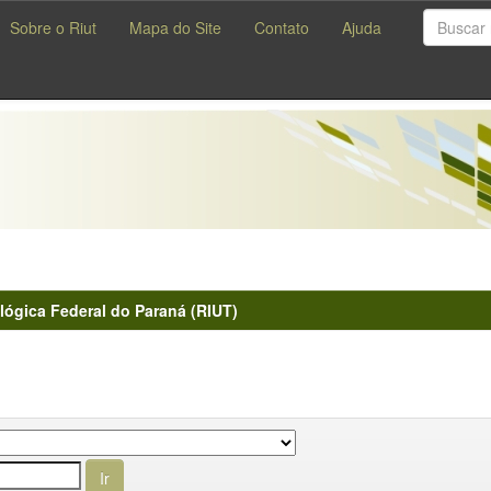
Sobre o Riut
Mapa do Site
Contato
Ajuda
lógica Federal do Paraná (RIUT)