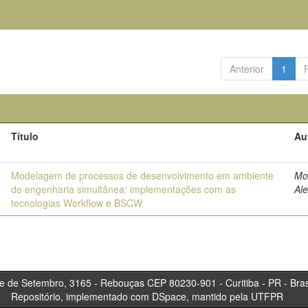
Anterior
1
Título
Au
0
Modelagem de processos de desenvolvimento em ambiente
Mo
de engenharia simultânea: implementações com as
Al
tecnologias Workflow e BSCW
tembro, 3165 - Rebouças CEP 80230-901 - Curitiba 
Repositório, implementado com DSpace, mantido pela UTFPR