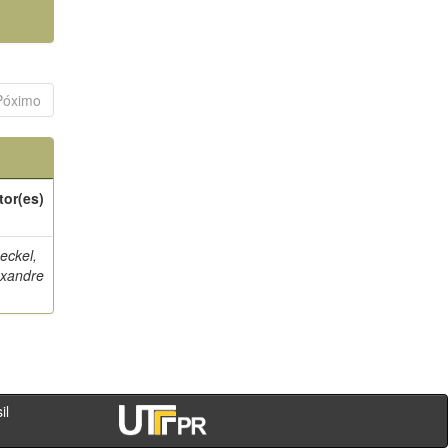
Póximo
tor(es)
eckel,
exandre
- PR - Brasil