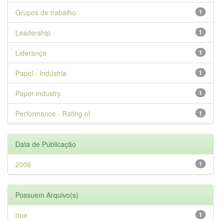
Grupos de trabalho
1
Leadership
1
Liderança
1
Papel - Indústria
1
Paper industry
1
Performance - Rating of
1
Data de Publicação
2006
1
Possuem Arquivo(s)
true
1