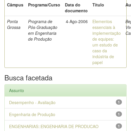
Câmpus
Programa/Curso
Data do
Título
Au
documento
Ponta
Programa de
4-Ago-2006
Elementos
Be
Grossa
Pós-Graduação
essenciais à
Vi
em Engenharia
implementação
Ca
de Produção
de equipes:
um estudo de
caso da
indústria de
papel
Busca facetada
Assunto
Desempenho - Avaliação
1
Engenharia de Produção
1
ENGENHARIAS::ENGENHARIA DE PRODUCAO
1