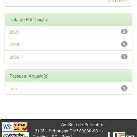
próximo >
Data de Publicação
2005
5
2009
3
2006
1
Possuem Arquivo(s)
true
9
Av. Sete de Setembro,
3165 - Rebouças CEP 80230-901 -
Curitiba - PR - Brasil