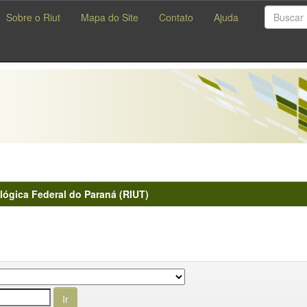
Sobre o Riut
Mapa do Site
Contato
Ajuda
lógica Federal do Paraná (RIUT)