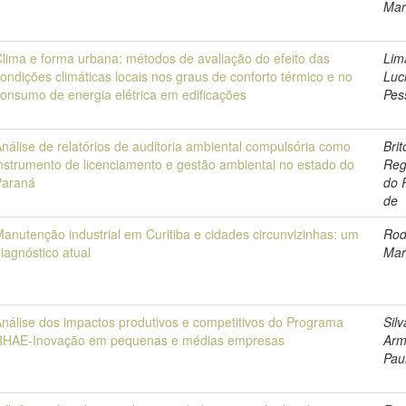
Mar
lima e forma urbana: métodos de avaliação do efeito das
Lim
ondições climáticas locais nos graus de conforto térmico e no
Luc
onsumo de energia elétrica em edificações
Pes
nálise de relatórios de auditoria ambiental compulsória como
Brit
nstrumento de licenciamento e gestão ambiental no estado do
Reg
Paraná
do 
de
anutenção industrial em Curitiba e cidades circunvizinhas: um
Rod
iagnóstico atual
Mar
nálise dos impactos produtivos e competitivos do Programa
Silv
RHAE-Inovação em pequenas e médias empresas
Ar
Pau