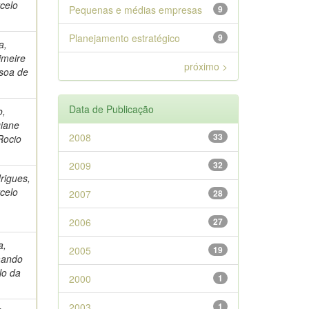
celo
Pequenas e médias empresas
9
Planejamento estratégico
9
a,
imeire
próximo >
soa de
Data de Publicação
o,
iane
2008
33
Rocio
2009
32
rigues,
celo
2007
28
2006
27
a,
2005
19
mando
lo da
2000
1
2003
1