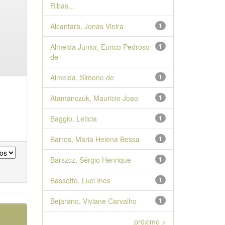
Ribas...
Alcantara, Jonas Vieira
1
Almeida Junior, Eurico Pedroso
1
de
Almeida, Simone de
1
Atamanczuk, Mauricio Joao
1
Baggio, Leticia
1
Barros, Maria Helena Bessa
1
Barszcz, Sérgio Henrique
1
Bassetto, Luci Ines
1
Bejarano, Viviane Carvalho
1
próximo >