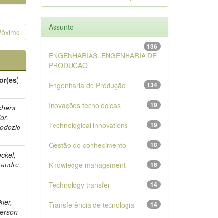
Assunto
Póximo
136
ENGENHARIAS::ENGENHARIA DE
PRODUCAO
or(es)
Engenharia de Produção
134
Inovações tecnológicas
19
chera
or,
Technological innovations
19
odozio
Gestão do conhecimento
18
ckel,
xandre
Knowledge management
18
Technology transfer
14
kler,
Transferência de tecnologia
14
erson