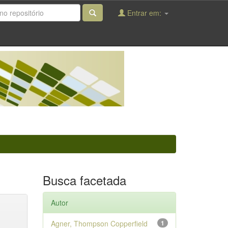
Entrar em:
Busca facetada
Autor
Agner, Thompson Copperfield
1