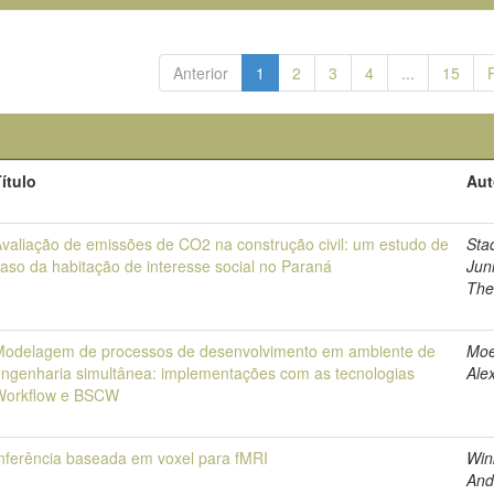
Anterior
1
2
3
4
...
15
ítulo
Aut
valiação de emissões de CO2 na construção civil: um estudo de
Sta
aso da habitação de interesse social no Paraná
Juni
The
Modelagem de processos de desenvolvimento em ambiente de
Moe
engenharia simultânea: implementações com as tecnologias
Ale
Workflow e BSCW
Inferência baseada em voxel para fMRI
Win
And